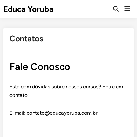
Skip
Educa Yoruba
Mai
to
Open
Men
Search
content
Contatos
Fale Conosco
Está com dúvidas sobre nossos cursos? Entre em
contato:
E-mail: contato@educayoruba.com.br