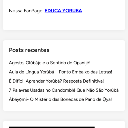
Nossa FanPage:
EDUCA YORUBA
Posts recentes
Agosto, Olùbàjẹ e o Sentido do Opanijé!
Aula de Língua Yorùbá – Ponto Embaixo das Letras!
É Difícil Aprender Yorùbá? Resposta Definitiva!
7 Palavras Usadas no Candomblé Que Não São Yorùbá
Àbáyọ̀mi- O Mistério das Bonecas de Pano de Ọya!