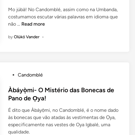
n
e
o
Mo júbà! No Candomblé, assim como na Umbanda,
d
d
E
costumamos escutar várias palavras em idioma que
e
i
m
7
não …
Read more
r
n
b
P
Y
a
by
Olùkó Vander
•
a
o
i
l
r
x
a
ù
o
v
b
d
r
á
a
a
P
?
Candomblé
s
s
o
R
L
U
s
Àbáyọ̀mi- O Mistério das Bonecas de
e
e
s
t
s
Pano de Ọya!
t
a
e
p
r
É dito que Àbáyọ̀mi, no Candomblé, é o nome dado
d
d
o
a
às bonecas que vão atadas às vestimentas de Ọya,
a
i
s
s
especificamente nas vestes de Oya Igbalé, uma
s
n
t
!
qualidade.
n
a