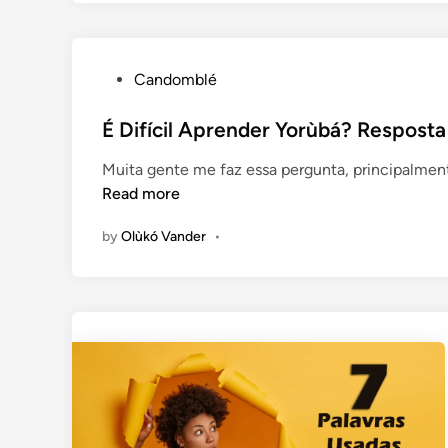
P
Candomblé
o
s
É Difícil Aprender Yorùbá? Resposta 
t
Muita gente me faz essa pergunta, principalme
e
Read more
d
i
by
Olùkó Vander
•
n