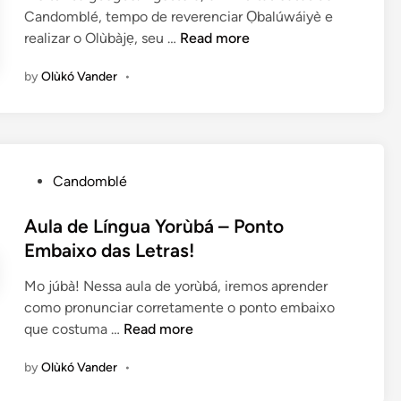
Candomblé, tempo de reverenciar Ọbalúwáiyè e
i
A
realizar o Olùbàjẹ, seu …
Read more
n
g
by
Olùkó Vander
•
o
s
t
o
,
P
Candomblé
O
o
l
s
Aula de Língua Yorùbá – Ponto
ù
t
Embaixo das Letras!
b
e
à
Mo júbà! Nessa aula de yorùbá, iremos aprender
d
j
como pronunciar corretamente o ponto embaixo
i
ẹ
A
que costuma …
Read more
n
e
u
o
by
Olùkó Vander
•
l
S
a