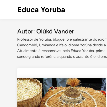
Skip
Educa Yoruba
to
content
Autor:
Olùkó Vander
Professor de Yoruba, blogueiro e palestrante do idio
Candomblé, Umbanda e Ifá o idioma Yorùbá desde a 
Atualmente é responsável pela Educa Yoruba, primeira
sendo grande referência quando o assunto é o idiom