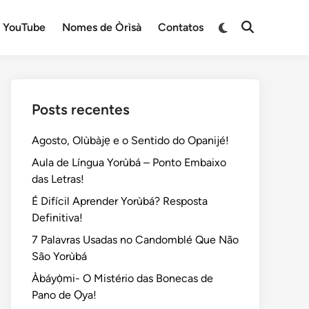
Switch
YouTube
Nomes de Òrìsà
Contatos
Open
to
Search
dark
mode
Posts recentes
Agosto, Olùbàjẹ e o Sentido do Opanijé!
Aula de Língua Yorùbá – Ponto Embaixo
das Letras!
É Difícil Aprender Yorùbá? Resposta
Definitiva!
7 Palavras Usadas no Candomblé Que Não
São Yorùbá
Àbáyọ̀mi- O Mistério das Bonecas de
Pano de Ọya!