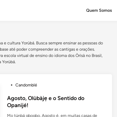
Quem Somos
ma e cultura Yorùbá. Busca sempre ensinar as pessoas do
base até poder compreender as cantigas e orações.
 escola virtual de ensino do idioma dos Òrìsà no Brasil,
a Yorùbá.
P
Candomblé
o
s
Agosto, Olùbàjẹ e o Sentido do
t
Opanijé!
e
Mo túnbá gbogbo. Agosto é, em muitas casas de
d