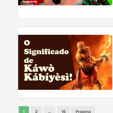
Paginação
1
2
…
16
Próximo