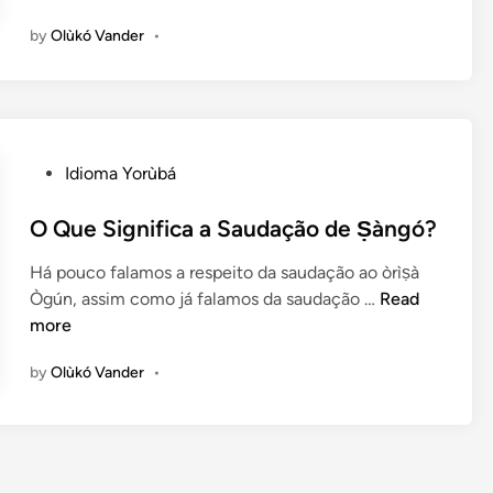
o
D
by
Olùkó Vander
•
C
e
a
f
n
i
d
n
o
i
P
Idioma Yorùbá
m
t
o
b
i
s
O Que Significa a Saudação de Ṣàngó?
l
v
t
é
a
Há pouco falamos a respeito da saudação ao òrìṣà
e
Q
!
O
Ògún, assim como já falamos da saudação …
Read
d
u
Q
more
i
e
u
n
N
by
Olùkó Vander
•
e
ã
S
o
i
S
g
ã
n
o