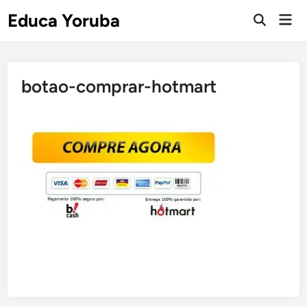
Skip
Educa Yoruba
Mai
to
Open
Men
Search
content
botao-comprar-hotmart