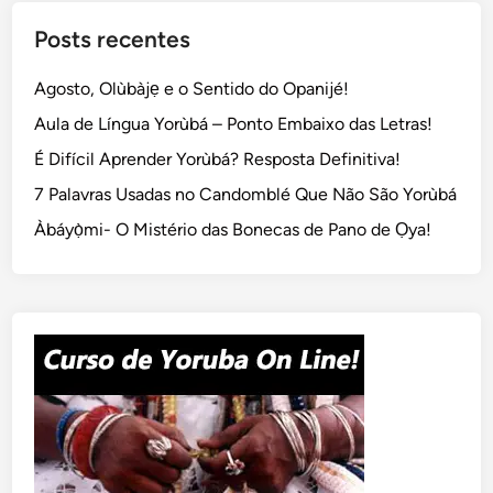
Posts recentes
Agosto, Olùbàjẹ e o Sentido do Opanijé!
Aula de Língua Yorùbá – Ponto Embaixo das Letras!
É Difícil Aprender Yorùbá? Resposta Definitiva!
7 Palavras Usadas no Candomblé Que Não São Yorùbá
Àbáyọ̀mi- O Mistério das Bonecas de Pano de Ọya!