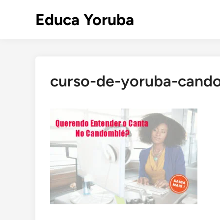
Skip
Educa Yoruba
to
content
curso-de-yoruba-cand