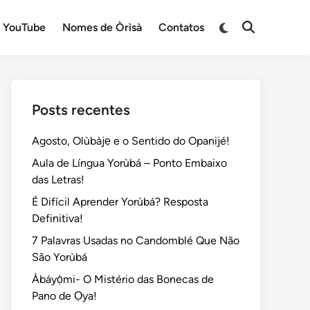
Switch
YouTube
Nomes de Òrìsà
Contatos
Open
to
Search
dark
mode
Posts recentes
Agosto, Olùbàjẹ e o Sentido do Opanijé!
Aula de Língua Yorùbá – Ponto Embaixo
das Letras!
É Difícil Aprender Yorùbá? Resposta
Definitiva!
7 Palavras Usadas no Candomblé Que Não
São Yorùbá
Àbáyọ̀mi- O Mistério das Bonecas de
Pano de Ọya!