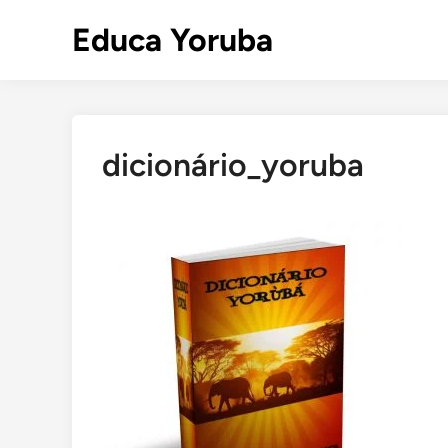
Skip
Educa Yoruba
to
content
dicionário_yoruba