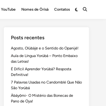
Switch
YouTube
Nomes de Òrìsà
Contatos
Open
to
Search
dark
mode
Posts recentes
Agosto, Olùbàjẹ e o Sentido do Opanijé!
Aula de Língua Yorùbá – Ponto Embaixo
das Letras!
É Difícil Aprender Yorùbá? Resposta
Definitiva!
7 Palavras Usadas no Candomblé Que Não
São Yorùbá
Àbáyọ̀mi- O Mistério das Bonecas de
Pano de Ọya!