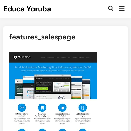
Skip
Educa Yoruba
Mai
to
Open
Men
Search
content
features_salespage