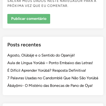
SALVAR MEUS DADOS NESTE NAVEGADOR PARA A
PRÓXIMA VEZ QUE EU COMENTAR.
Posts recentes
Agosto, Olùbàjẹ e o Sentido do Opanijé!
Aula de Língua Yorùbá – Ponto Embaixo das Letras!
É Difícil Aprender Yorùbá? Resposta Definitiva!
7 Palavras Usadas no Candomblé Que Não São Yorùbá
Àbáyọ̀mi- O Mistério das Bonecas de Pano de Ọya!