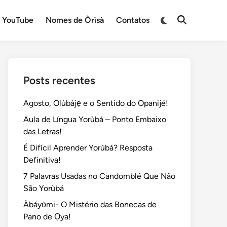
Switch
YouTube
Nomes de Òrìsà
Contatos
Open
to
Search
dark
mode
Posts recentes
Agosto, Olùbàjẹ e o Sentido do Opanijé!
Aula de Língua Yorùbá – Ponto Embaixo
das Letras!
É Difícil Aprender Yorùbá? Resposta
Definitiva!
7 Palavras Usadas no Candomblé Que Não
São Yorùbá
Àbáyọ̀mi- O Mistério das Bonecas de
Pano de Ọya!