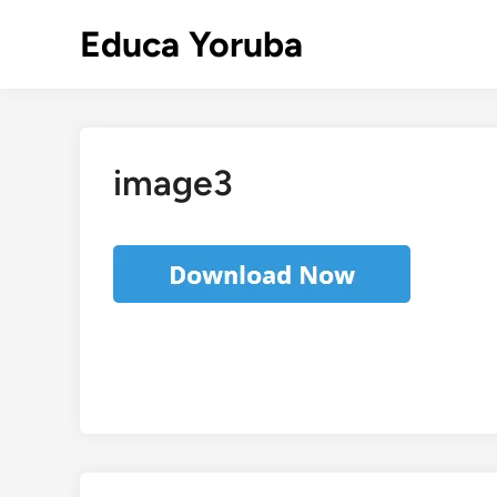
Skip
Educa Yoruba
to
content
image3