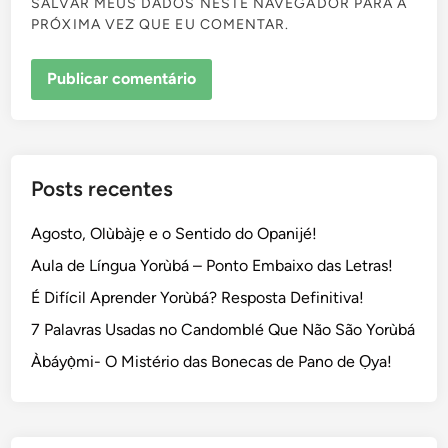
SALVAR MEUS DADOS NESTE NAVEGADOR PARA A
PRÓXIMA VEZ QUE EU COMENTAR.
Posts recentes
Agosto, Olùbàjẹ e o Sentido do Opanijé!
Aula de Língua Yorùbá – Ponto Embaixo das Letras!
É Difícil Aprender Yorùbá? Resposta Definitiva!
7 Palavras Usadas no Candomblé Que Não São Yorùbá
Àbáyọ̀mi- O Mistério das Bonecas de Pano de Ọya!