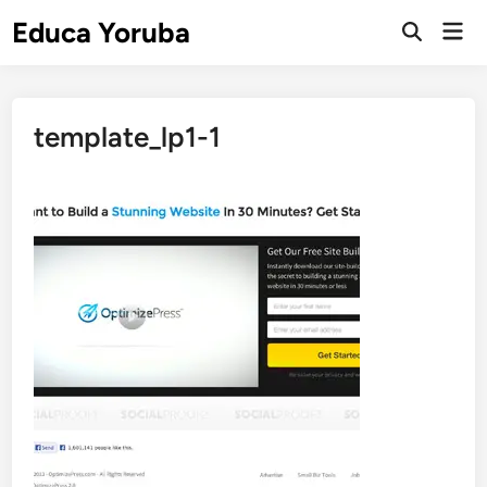
Skip
Educa Yoruba
Mai
to
Open
Men
Search
content
template_lp1-1