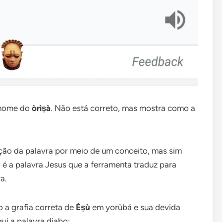
 nome do
òrìṣà
. Não está correto, mas mostra como a
ção da palavra por meio de um conceito, mas sim
é a palavra Jesus que a ferramenta traduz para
a.
 a grafia correta de
Èṣù
em yorùbá e sua devida
ui a palavra diabo: