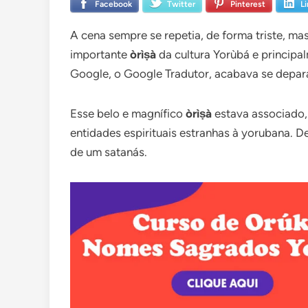
Facebook
Twitter
Pinterest
L
A cena sempre se repetia, de forma triste, mas
importante
òrìṣà
da cultura Yorùbá e princip
Google, o Google Tradutor, acabava se depa
Esse belo e magnífico
òrìṣà
estava associado, 
entidades espirituais estranhas à yorubana. D
de um satanás.