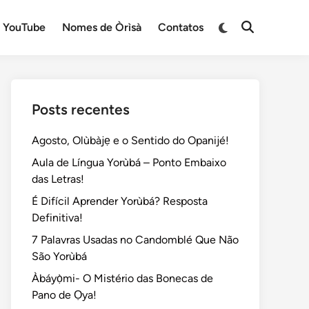
Switch
YouTube
Nomes de Òrìsà
Contatos
Open
to
Search
dark
mode
Posts recentes
Agosto, Olùbàjẹ e o Sentido do Opanijé!
Aula de Língua Yorùbá – Ponto Embaixo
das Letras!
É Difícil Aprender Yorùbá? Resposta
Definitiva!
7 Palavras Usadas no Candomblé Que Não
São Yorùbá
Àbáyọ̀mi- O Mistério das Bonecas de
Pano de Ọya!