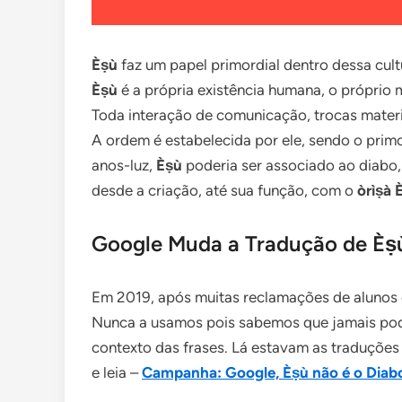
Èṣù
faz um papel primordial dentro dessa cult
Èṣù
é a própria existência humana, o próprio
Toda interação de comunicação, trocas materia
A ordem é estabelecida por ele, sendo o primo
anos-luz,
Èṣù
poderia ser associado ao diabo, 
desde a criação, até sua função, com o
òrìṣà 
Google Muda a Tradução de Èṣ
Em 2019, após muitas reclamações de alunos e
Nunca a usamos pois sabemos que jamais pod
contexto das frases. Lá estavam as traduções
e leia –
Campanha: Google, Èṣù não é o Diab