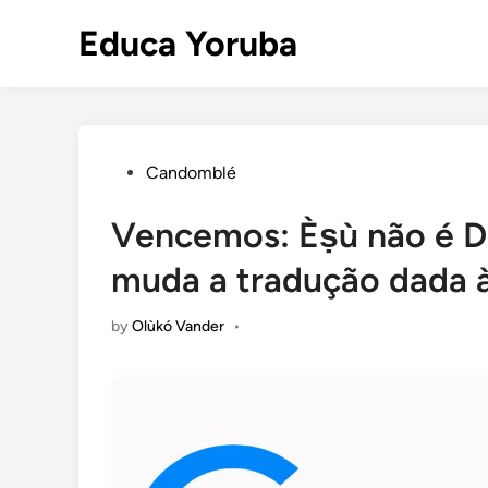
Skip
Educa Yoruba
to
content
Posted
Candomblé
in
Vencemos: Èṣù não é D
muda a tradução dada à
by
Olùkó Vander
•