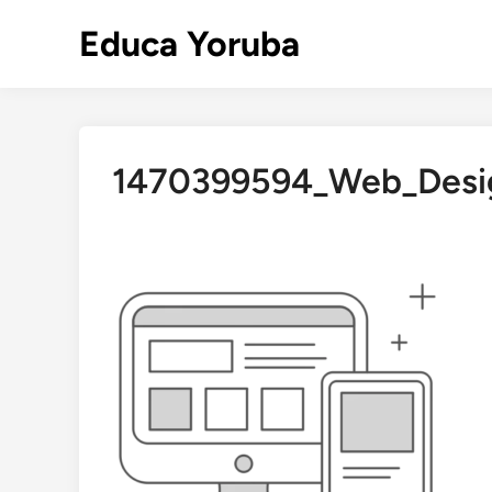
Skip
Educa Yoruba
to
content
1470399594_Web_Desi