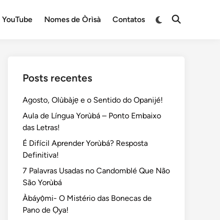
Switch
YouTube
Nomes de Òrìsà
Contatos
Open
to
Search
dark
mode
Posts recentes
Agosto, Olùbàjẹ e o Sentido do Opanijé!
Aula de Língua Yorùbá – Ponto Embaixo
das Letras!
É Difícil Aprender Yorùbá? Resposta
Definitiva!
7 Palavras Usadas no Candomblé Que Não
São Yorùbá
Àbáyọ̀mi- O Mistério das Bonecas de
Pano de Ọya!