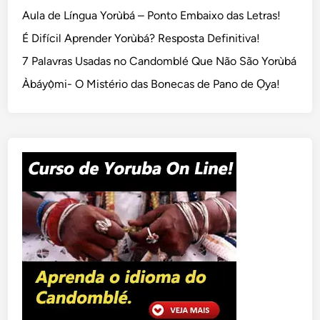
Aula de Língua Yorùbá – Ponto Embaixo das Letras!
É Difícil Aprender Yorùbá? Resposta Definitiva!
7 Palavras Usadas no Candomblé Que Não São Yorùbá
Àbáyọ̀mi- O Mistério das Bonecas de Pano de Ọya!