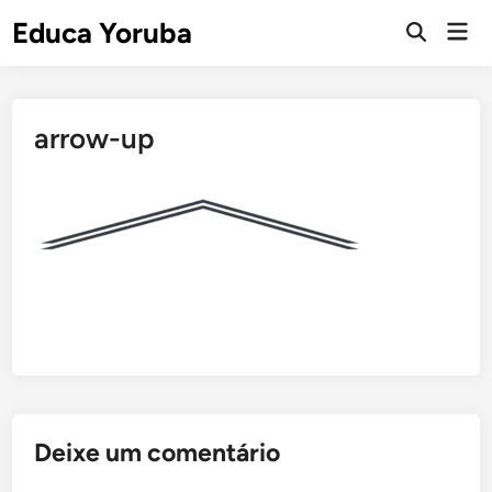
Skip
Educa Yoruba
Mai
to
Open
Men
Search
content
arrow-up
Deixe um comentário