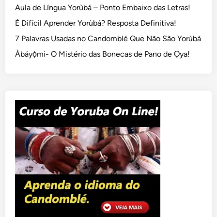
Aula de Língua Yorùbá – Ponto Embaixo das Letras!
É Difícil Aprender Yorùbá? Resposta Definitiva!
7 Palavras Usadas no Candomblé Que Não São Yorùbá
Àbáyọ̀mi- O Mistério das Bonecas de Pano de Ọya!