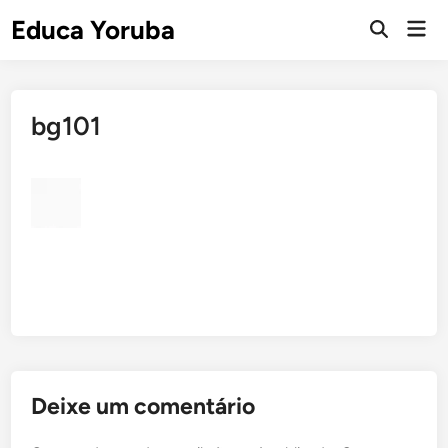
Skip
Educa Yoruba
Mai
to
Open
Men
Search
content
bg101
Deixe um comentário