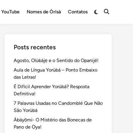
Switch
YouTube
Nomes de Òrìsà
Contatos
Open
to
Search
dark
mode
Posts recentes
Agosto, Olùbàjẹ e o Sentido do Opanijé!
Aula de Língua Yorùbá – Ponto Embaixo
das Letras!
É Difícil Aprender Yorùbá? Resposta
Definitiva!
7 Palavras Usadas no Candomblé Que Não
São Yorùbá
Àbáyọ̀mi- O Mistério das Bonecas de
Pano de Ọya!