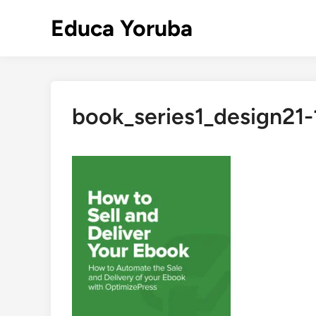
Skip
Educa Yoruba
to
content
book_series1_design21-