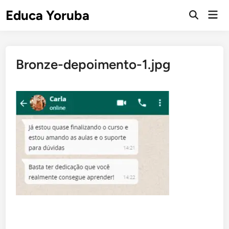
Skip
Educa Yoruba
Mai
to
Open
Men
Search
content
Bronze-depoimento-1.jpg