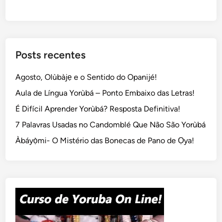
Posts recentes
Agosto, Olùbàjẹ e o Sentido do Opanijé!
Aula de Língua Yorùbá – Ponto Embaixo das Letras!
É Difícil Aprender Yorùbá? Resposta Definitiva!
7 Palavras Usadas no Candomblé Que Não São Yorùbá
Àbáyọ̀mi- O Mistério das Bonecas de Pano de Ọya!