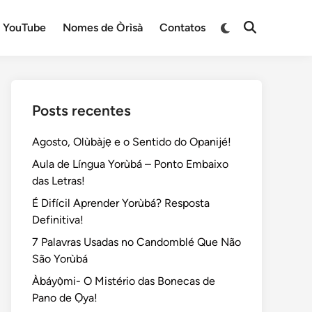
Switch
YouTube
Nomes de Òrìsà
Contatos
Open
to
Search
dark
mode
Posts recentes
Agosto, Olùbàjẹ e o Sentido do Opanijé!
Aula de Língua Yorùbá – Ponto Embaixo
das Letras!
É Difícil Aprender Yorùbá? Resposta
Definitiva!
7 Palavras Usadas no Candomblé Que Não
São Yorùbá
Àbáyọ̀mi- O Mistério das Bonecas de
Pano de Ọya!