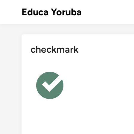
Skip
Educa Yoruba
to
content
checkmark