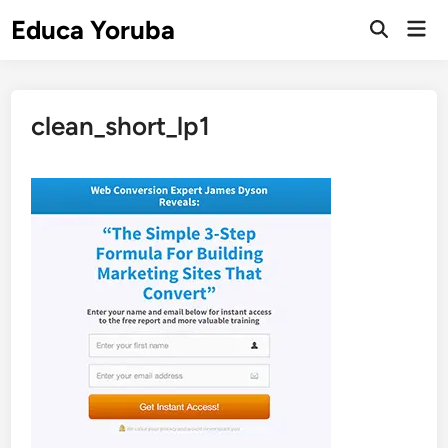
Skip
Educa Yoruba
Mai
to
Open
Men
Search
content
clean_short_lp1