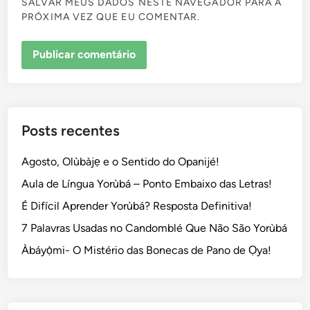
SALVAR MEUS DADOS NESTE NAVEGADOR PARA A
PRÓXIMA VEZ QUE EU COMENTAR.
Posts recentes
Agosto, Olùbàjẹ e o Sentido do Opanijé!
Aula de Língua Yorùbá – Ponto Embaixo das Letras!
É Difícil Aprender Yorùbá? Resposta Definitiva!
7 Palavras Usadas no Candomblé Que Não São Yorùbá
Àbáyọ̀mi- O Mistério das Bonecas de Pano de Ọya!