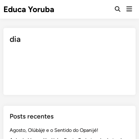
Skip
Educa Yoruba
Mai
to
Open
Men
Search
content
dia
Posts recentes
Agosto, Olùbàjẹ e o Sentido do Opanijé!