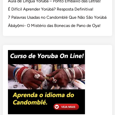
Aula de Língua Yorùbá – Ponto Embaixo das Letras!
É Difícil Aprender Yorùbá? Resposta Definitiva!
7 Palavras Usadas no Candomblé Que Não São Yorùbá
Àbáyọ̀mi- O Mistério das Bonecas de Pano de Ọya!