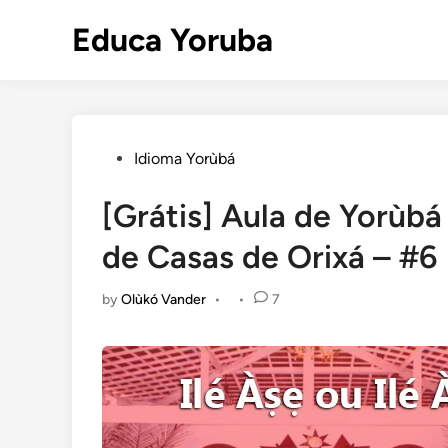
Skip
Educa Yoruba
to
content
Posted
Idioma Yorùbá
in
[Grátis] Aula de Yorù
de Casas de Orixá – #6
by
Olùkó Vander
•
•
7