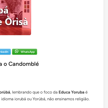
inkedIn
WhatsApp
ra o Candomblé
Yorùbá
, lembrando que o foco da
Educa Yoruba
é
 idioma iorubá ou Yorùbá, não ensinamos religião.