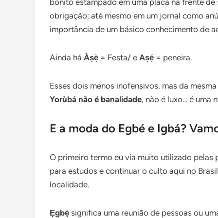
bonito estampado em uma placa na frente de
obrigação; até mesmo em um jornal como anún
importância de um básico conhecimento de ac
Ainda há
Àṣẹ̀
= Festa/ e
Aṣẹ́
= peneira.
Esses dois menos inofensivos, mas da mesma
Yorùbá não é banalidade
, não é luxo… é uma 
E a moda do Egbé e Igbá? Vamos
O primeiro termo eu via muito utilizado pelas
para estudos e continuar o culto aqui no Brasi
localidade.
Ẹgbẹ́
significa uma reunião de pessoas ou u