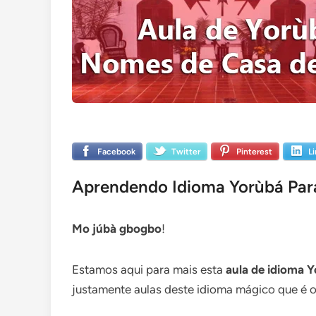
Facebook
Twitter
Pinterest
L
Aprendendo Idioma Yorùbá Pa
Mo júbà gbogbo
!
Estamos aqui para mais esta
aula de idioma 
justamente aulas deste idioma mágico que é o