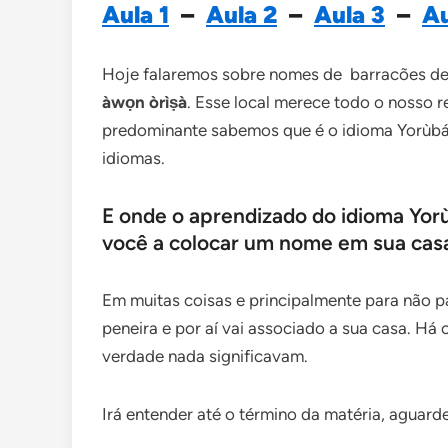
Aula 1
–
Aula 2
–
Aula 3
–
Au
Hoje falaremos sobre nomes de barracões de
àwọn òrìṣà
. Esse local merece todo o nosso r
predominante sabemos que é o idioma Yorùbá
idiomas.
E onde o aprendizado do idioma Yor
você a colocar um nome em sua cas
Em muitas coisas e principalmente para não p
peneira e por aí vai associado a sua casa. H
verdade nada significavam.
Irá entender até o término da matéria, aguard