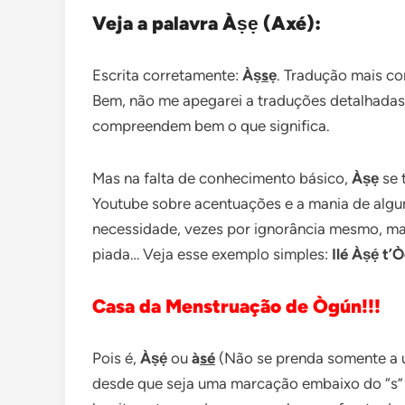
Veja a palavra À
ṣẹ
(Axé):
Escrita corretamente:
Àṣ
s
ẹ
. Tradução mais com
Bem, não me apegarei a traduções detalhadas,
compreendem bem o que significa.
Mas na falta de conhecimento básico,
Àṣẹ
se 
Youtube sobre acentuações e a mania de alg
necessidade, vezes por ignorância mesmo, ma
piada… Veja esse exemplo simples:
Ilé Àṣẹ́ t’
Casa da Menstruação de Ògún!!!
Pois é,
Àṣẹ́
ou
à
sé
(Não se prenda somente a u
desde que seja uma marcação embaixo do “s” e