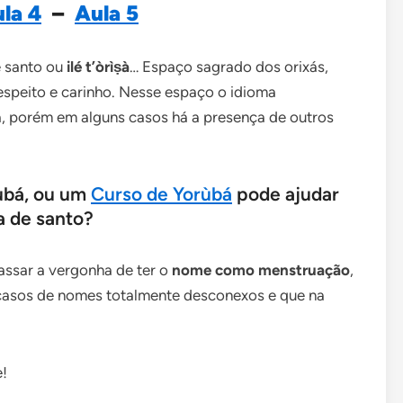
la 4
–
Aula 5
 santo ou
ilé t’òrìṣà
… Espaço sagrado dos orixás,
espeito e carinho. Nesse espaço o idioma
, porém em alguns casos há a presença de outros
ùbá, ou um
Curso de Yorùbá
pode ajudar
a de santo?
assar a vergonha de ter o
nome como menstruação
,
á casos de nomes totalmente desconexos e que na
e!