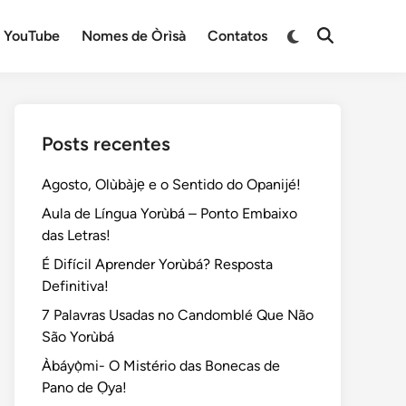
Switch
YouTube
Nomes de Òrìsà
Contatos
Open
to
Search
dark
mode
Posts recentes
Agosto, Olùbàjẹ e o Sentido do Opanijé!
Aula de Língua Yorùbá – Ponto Embaixo
das Letras!
É Difícil Aprender Yorùbá? Resposta
Definitiva!
7 Palavras Usadas no Candomblé Que Não
São Yorùbá
Àbáyọ̀mi- O Mistério das Bonecas de
Pano de Ọya!