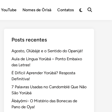
Switch
YouTube
Nomes de Òrìsà
Contatos
Open
to
Search
dark
mode
Posts recentes
Agosto, Olùbàjẹ e o Sentido do Opanijé!
Aula de Língua Yorùbá – Ponto Embaixo
das Letras!
É Difícil Aprender Yorùbá? Resposta
Definitiva!
7 Palavras Usadas no Candomblé Que Não
São Yorùbá
Àbáyọ̀mi- O Mistério das Bonecas de
Pano de Ọya!