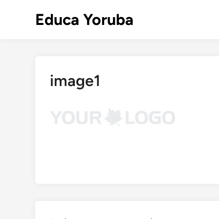
Skip
Educa Yoruba
to
content
image1