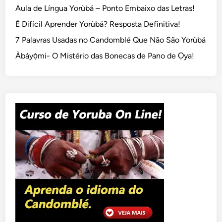
Aula de Língua Yorùbá – Ponto Embaixo das Letras!
É Difícil Aprender Yorùbá? Resposta Definitiva!
7 Palavras Usadas no Candomblé Que Não São Yorùbá
Àbáyọ̀mi- O Mistério das Bonecas de Pano de Ọya!