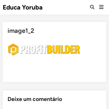
Skip
Educa Yoruba
Mai
to
Open
Men
Search
content
image1_2
Deixe um comentário