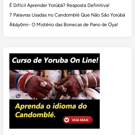
É Difícil Aprender Yorùbá? Resposta Definitiva!
7 Palavras Usadas no Candomblé Que Não São Yorùbá
Àbáyọ̀mi- O Mistério das Bonecas de Pano de Ọya!