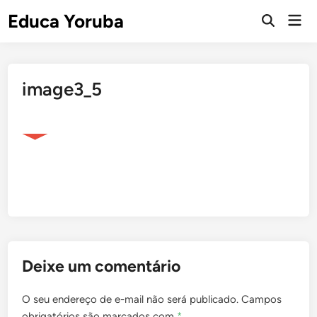
Skip
Educa Yoruba
Mai
to
Open
Men
Search
content
image3_5
Deixe um comentário
O seu endereço de e-mail não será publicado.
Campos
obrigatórios são marcados com
*