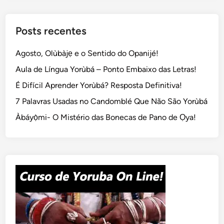
Posts recentes
Agosto, Olùbàjẹ e o Sentido do Opanijé!
Aula de Língua Yorùbá – Ponto Embaixo das Letras!
É Difícil Aprender Yorùbá? Resposta Definitiva!
7 Palavras Usadas no Candomblé Que Não São Yorùbá
Àbáyọ̀mi- O Mistério das Bonecas de Pano de Ọya!