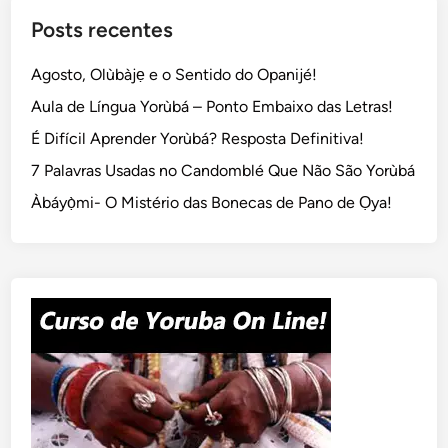
Posts recentes
Agosto, Olùbàjẹ e o Sentido do Opanijé!
Aula de Língua Yorùbá – Ponto Embaixo das Letras!
É Difícil Aprender Yorùbá? Resposta Definitiva!
7 Palavras Usadas no Candomblé Que Não São Yorùbá
Àbáyọ̀mi- O Mistério das Bonecas de Pano de Ọya!