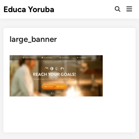
Skip
Educa Yoruba
Mai
to
Open
Men
Search
content
large_banner