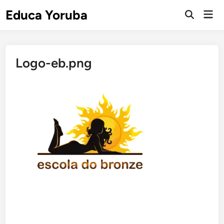
Skip
Educa Yoruba
Mai
to
Open
Men
Search
content
Logo-eb.png