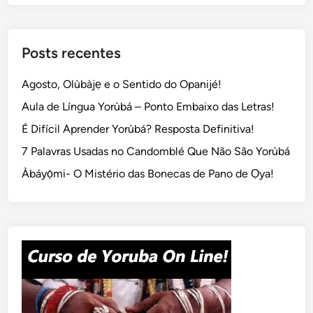
Posts recentes
Agosto, Olùbàjẹ e o Sentido do Opanijé!
Aula de Língua Yorùbá – Ponto Embaixo das Letras!
É Difícil Aprender Yorùbá? Resposta Definitiva!
7 Palavras Usadas no Candomblé Que Não São Yorùbá
Àbáyọ̀mi- O Mistério das Bonecas de Pano de Ọya!