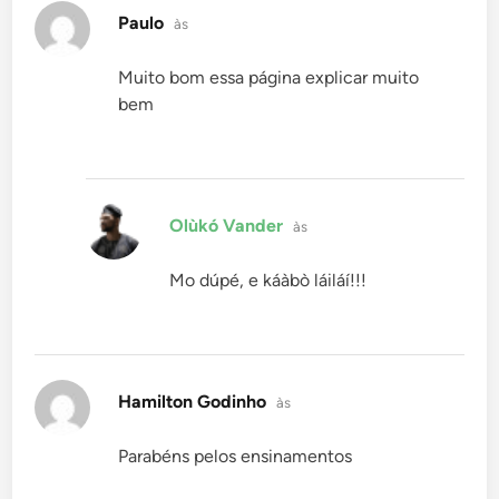
disse:
Paulo
às
Muito bom essa página explicar muito
bem
disse:
Olùkó Vander
às
Mo dúpé, e káàbò láiláí!!!
disse:
Hamilton Godinho
às
Parabéns pelos ensinamentos