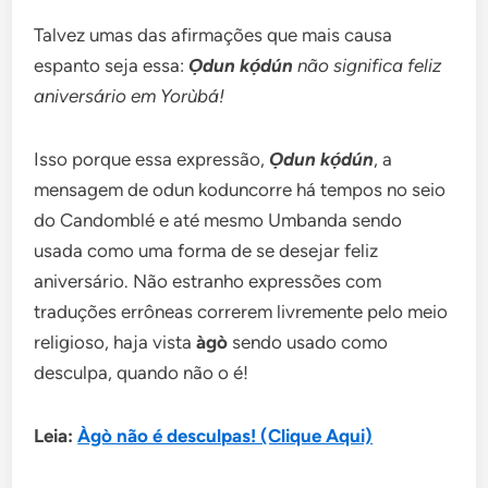
Talvez umas das afirmações que mais causa
espanto seja essa:
Ọdun kọ́dún
não significa feliz
aniversário em Yorùbá!
Isso porque essa expressão,
Ọdun kọ́dún
, a
mensagem de odun koduncorre há tempos no seio
do Candomblé e até mesmo Umbanda sendo
usada como uma forma de se desejar feliz
aniversário. Não estranho expressões com
traduções errôneas correrem livremente pelo meio
religioso, haja vista
àgò
sendo usado como
desculpa, quando não o é!
Leia:
Àgò não é desculpas! (Clique Aqui)