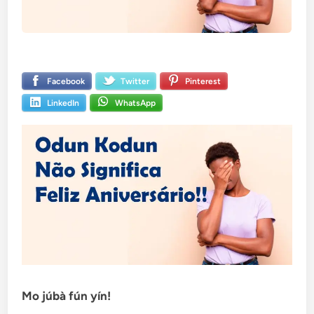
Facebook
Twitter
Pinterest
LinkedIn
WhatsApp
Mo júbà fún yín!