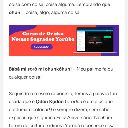
coisa com coisa, coisa alguma. Lembrando que
ohun
= coisa, algo, alguma coisa.
Bàbá mi sọ̀rọ̀ mi ohunkóhun!
– Meu pai me falou
qualquer coisa!
Seguindo o mesmo raciocínio, temos a palavra tão
usada que é
Ọdún Kọ́dún
(
orodun
é um plus que
costumam colocar!) e sempre dizem, sem saber
explicar, que significa Feliz Aniversário. Nenhum
fórum de cultura e idioma Yorùbá reconhece essa