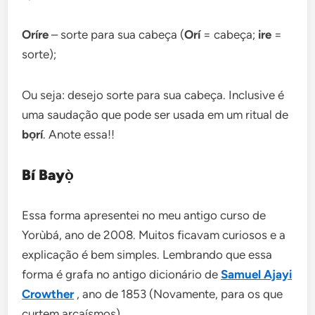
Oríre
– sorte para sua cabeça (
Orí
= cabeça;
ire
=
sorte);
Ou seja: desejo sorte para sua cabeça. Inclusive é
uma saudação que pode ser usada em um ritual de
bọrí
. Anote essa!!
Bí Bayọ̀
Essa forma apresentei no meu antigo curso de
Yorùbá, ano de 2008. Muitos ficavam curiosos e a
explicação é bem simples. Lembrando que essa
forma é grafa no antigo dicionário de
Samuel Ajayi
Crowther
, ano de 1853 (Novamente, para os que
curtem arcaísmos).