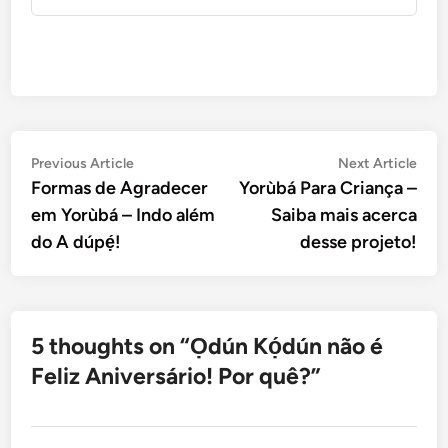
Navegação
Previous
Nex
Previous Article
Next Article
article:
artic
Formas de Agradecer
Yorùbá Para Criança –
de
em Yorùbá – Indo além
Saiba mais acerca
Post
do A dúpẹ́!
desse projeto!
5 thoughts on “
Ọdún Kọ́dún não é
Feliz Aniversário! Por quê?
”