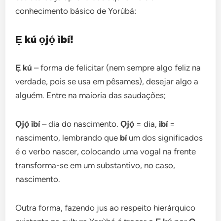
conhecimento básico de Yorùbá:
Ẹ kú ọjọ́ ìbí!
Ẹ kú
– forma de felicitar (nem sempre algo feliz na
verdade, pois se usa em pêsames), desejar algo a
alguém. Entre na maioria das saudações;
Ọjọ́ ìbí
– dia do nascimento.
Ọjọ́
= dia,
ìbí
=
nascimento, lembrando que
bí
um dos significados
é o verbo nascer, colocando uma vogal na frente
transforma-se em um substantivo, no caso,
nascimento.
Outra forma, fazendo jus ao respeito hierárquico