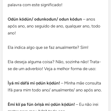
palavra com este significado!
Odún kódún/ odunkodun/ odun kódun
– anos
após ano, ano seguido de ano, qualquer ano, todo
ano!
Ela indica algo que se faz anualmente? Sim!
Ela deseja alguma coisa? Não, sozinha não! Trata-
se de um adverbio! Veja a melhor forma de uso:
Ìyá mi dáfá mi ọdún kọ́dún!
– Minha mãe consulta
Ifá para mim todo ano/ anualmente/ ano após ano.
Èmi kìí pa fún òrìṣà mi ọdún kọ́dún!
– Eu não irei