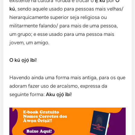
existente na cultura Yorùbá é trocar o
Ẹ kú
por
O
kú
, sendo aquele usado para pessoas mais velhas/
hierarquicamente superior seja religiosa ou
militarmente falando/ para mais de uma pessoa,
um grupo; e esse usado para uma pessoa mais
jovem, um amigo.
O kú
ọjọ́ ìbí
!
Havendo ainda uma forma mais antiga, para os que
adoram fazer uso de arcaísmo, expressa da
seguinte forma:
Aku
ọjọ́ ìbí
!