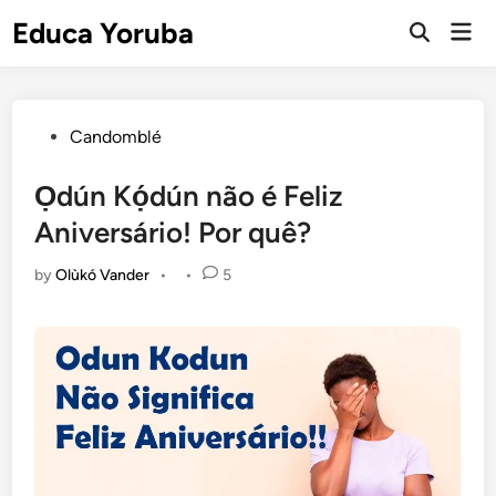
Skip
Educa Yoruba
Mai
to
Open
Men
Search
content
Posted
Candomblé
in
Ọdún Kọ́dún não é Feliz
Aniversário! Por quê?
by
Olùkó Vander
•
•
5