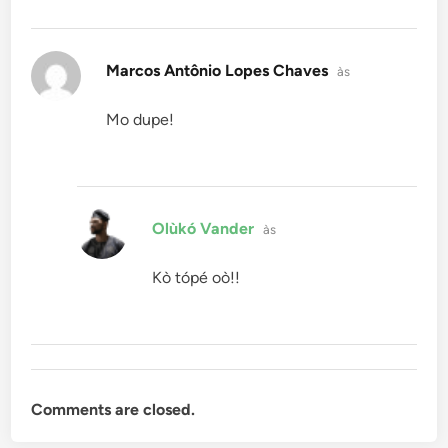
disse:
Marcos Antônio Lopes Chaves
às
Mo dupe!
disse:
Olùkó Vander
às
Kò tópé oò!!
Comments are closed.