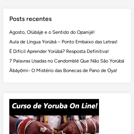
Posts recentes
Agosto, Olùbàjẹ e o Sentido do Opanijé!
Aula de Língua Yorùbá – Ponto Embaixo das Letras!
É Difícil Aprender Yorùbá? Resposta Definitiva!
7 Palavras Usadas no Candomblé Que Não São Yorùbá
Àbáyọ̀mi- O Mistério das Bonecas de Pano de Ọya!