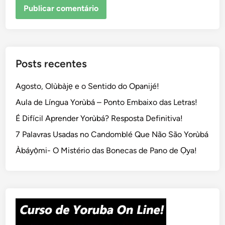
Posts recentes
Agosto, Olùbàjẹ e o Sentido do Opanijé!
Aula de Língua Yorùbá – Ponto Embaixo das Letras!
É Difícil Aprender Yorùbá? Resposta Definitiva!
7 Palavras Usadas no Candomblé Que Não São Yorùbá
Àbáyọ̀mi- O Mistério das Bonecas de Pano de Ọya!