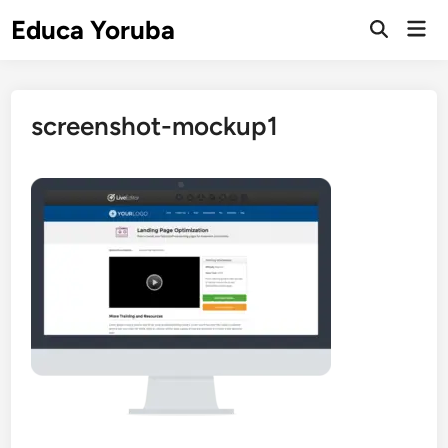
Skip
Educa Yoruba
Mai
to
Open
Men
Search
content
screenshot-mockup1