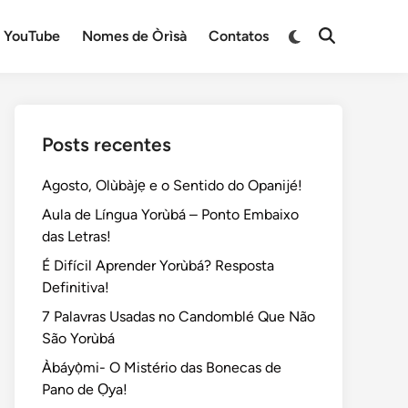
Switch
YouTube
Nomes de Òrìsà
Contatos
Open
to
Search
dark
mode
Posts recentes
Agosto, Olùbàjẹ e o Sentido do Opanijé!
Aula de Língua Yorùbá – Ponto Embaixo
das Letras!
É Difícil Aprender Yorùbá? Resposta
Definitiva!
7 Palavras Usadas no Candomblé Que Não
São Yorùbá
Àbáyọ̀mi- O Mistério das Bonecas de
Pano de Ọya!