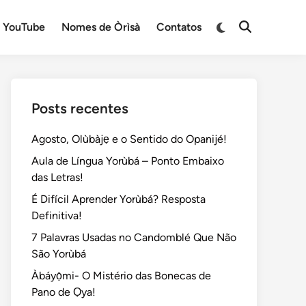
Switch
YouTube
Nomes de Òrìsà
Contatos
Open
to
Search
dark
mode
Posts recentes
Agosto, Olùbàjẹ e o Sentido do Opanijé!
Aula de Língua Yorùbá – Ponto Embaixo
das Letras!
É Difícil Aprender Yorùbá? Resposta
Definitiva!
7 Palavras Usadas no Candomblé Que Não
São Yorùbá
Àbáyọ̀mi- O Mistério das Bonecas de
Pano de Ọya!