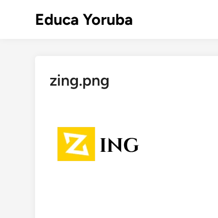
Skip
Educa Yoruba
to
content
zing.png