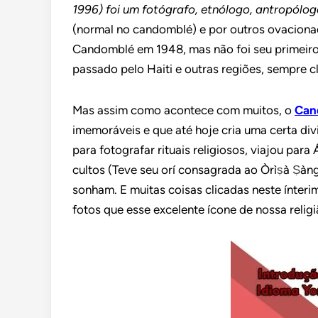
1996) foi um fotógrafo, etnólogo, antropólog
(normal no candomblé) e por outros ovacionad
Candomblé em 1948, mas não foi seu primeiro
passado pelo Haiti e outras regiões, sempre 
Mas assim como acontece com muitos, o
Can
imemoráveis e que até hoje cria uma certa di
para fotografar rituais religiosos, viajou para
cultos (Teve seu orí consagrada ao Òrì
ṣ
à
Ṣ
àng
sonham. E muitas coisas clicadas neste ínteri
fotos que esse excelente ícone de nossa religi