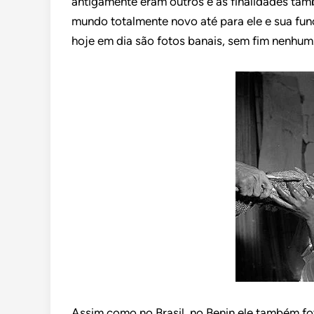
antigamente eram outros e as finalidades ta
mundo totalmente novo até para ele e sua fu
hoje em dia são fotos banais, sem fim nenhum
Assim como no Brasil, no Benin ele também fot