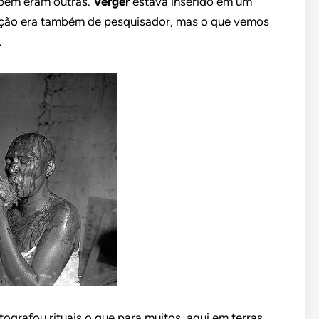
mbém eram outras.
Verger
estava inserido em um
nção era também de pesquisador, mas o que vemos
.
ografou rituais o que para muitos, aqui em terras