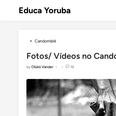
Skip
Educa Yoruba
to
content
Posted
Candomblé
in
Fotos/ Vídeos no Cand
by
Olùkó Vander
•
•
16