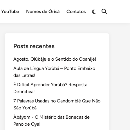
Switch
YouTube
Nomes de Òrìsà
Contatos
Open
to
Search
dark
mode
Posts recentes
Agosto, Olùbàjẹ e o Sentido do Opanijé!
Aula de Língua Yorùbá – Ponto Embaixo
das Letras!
É Difícil Aprender Yorùbá? Resposta
Definitiva!
7 Palavras Usadas no Candomblé Que Não
São Yorùbá
Àbáyọ̀mi- O Mistério das Bonecas de
Pano de Ọya!