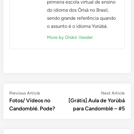
primeira escola virtual de ensino
do idioma dos Òrìsà no Brasil,
sendo grande referência quando
o assunto é o idioma Yorùbá.
More by Olùkó Vander
Navegação
Previous
Nex
Previous Article
Next Article
article:
artic
Fotos/ Vídeos no
[Grátis] Aula de Yorùbá
de
Candomblé. Pode?
para Candomblé – #5
Post