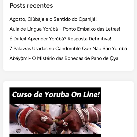
Posts recentes
Agosto, Olùbàjẹ e o Sentido do Opanijé!
Aula de Língua Yorùbá – Ponto Embaixo das Letras!
É Difícil Aprender Yorùbá? Resposta Definitiva!
7 Palavras Usadas no Candomblé Que Não São Yorùbá
Àbáyọ̀mi- O Mistério das Bonecas de Pano de Ọya!