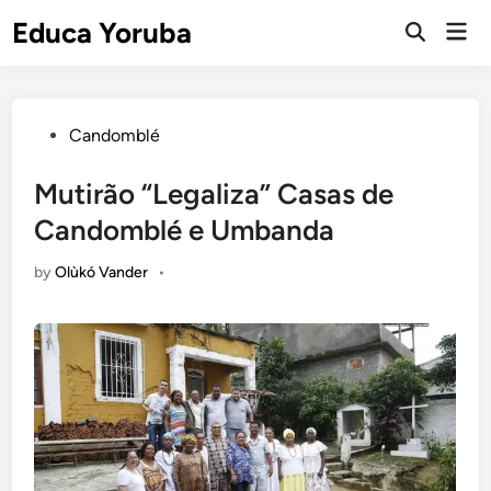
Skip
Educa Yoruba
Mai
to
Open
Men
Search
content
Posted
Candomblé
in
Mutirão “Legaliza” Casas de
Candomblé e Umbanda
by
Olùkó Vander
•